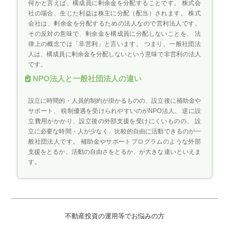
何かと言えば、構成員に剰余金を分配することです。 株式会
社の場合、生じた利益は株主に分配（配当）されます。 株式
会社は、剰余金を分配するための法人なので営利法人です。
その反対の意味で、剰余金を構成員に分配しないことを、 法
律上の概念では「非営利」と言います。 つまり、一般社団法
人は、構成員に剰余金を分配しないという意味で非営利の法人
です。
NPO法人と一般社団法人の違い
設立に時間的・人員的制約が掛かるものの、設立後に補助金や
サポート、 税制優遇を受けられやすいのがNPO法人。 逆に設
立費用がかかり、設立後の外部支援を受けにくいものの、 設
立に必要な時間・人が少なく、比較的自由に活動できるのが一
般社団法人です。 補助金やサポートプログラムのような外部
支援をとるか、活動の自由さをとるか、が大きな違いといえま
す。
不動産投資の運用等でお悩みの方