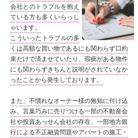
会社とのトラブルを抱え
ている方も多くいらっし
ゃいます。
こういったトラブルの多
くは高額な買い物であるにも関わらず口約
束だけで済ませていたり、瑕疵がある物件
にも関わらずきちんと説明がされていなか
ったことから発生しております。
また、不慣れなオーナー様の無知に付け込
み、言葉巧みに売りつける一部の不動産会
社や投資あっせん会社の存在、一部地方銀
行による不正融資問題やアパートの施工・