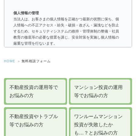
個人情報の管理
当法人は、お客さまの個人情報を正確かつ最新の状態に保ち、個
人情報への不正アクセス・紛失・破損・改ざん・漏洩などを防止
するため、セキュリティシステムの維持・管理体制の整備・社員
教育の徹底等の必要な措置を講じ、安全対策を実施し個人情報の
厳重な管理を行ないます。
個人情報の利用目的
HOME
無料相談フォーム
お客さまからお預かりした個人情報は、当法人からのご連絡や業
務のご案内やご質問に対する回答として、電子メールや資料のご
送付に利用いたします。
不動産投資の運用等で
マンション投資の運用
お悩みの方
等でお悩みの方
個人情報の第三者への開示・提供の禁止
当法人は、お客さまよりお預かりした個人情報を適切に管理し、
次のいずれかに該当する場合を除き、個人情報を第三者に開示い
たしません。
不動産投資やトラブル
ワンルームマンション
等でお悩みの方
投資が失敗したか
お客さまの同意がある場合
お客さまが希望されるサービスを行なうために当法人が
も…？とお悩みの方