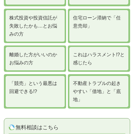
業務を委託する業者に対して開示する場合
法令に基づき開示することが必要である場合
株式投資や投資信託が
住宅ローン滞納で「任
失敗したかも…とお悩
意売却」
みの方
個人情報の安全対策
当法人は、個人情報の正確性及び安全性確保のために、セキュリ
ティに万全の対策を講じています。
離婚した方がいいのか
これはハラスメント!?と
お悩みの方
感じたら
ご本人の照会
お客さまがご本人の個人情報の照会・修正・削除などをご希望さ
れる場合には、ご本人であることを確認の上、対応させていただ
「競売」という最悪は
不動産トラブルの起き
きます。
法令、規範の遵守と見直し当法人は、保有する個人情報に関して
回避できる!?
やすい「借地」と「底
適用される日本の法令、その他規範を遵守するとともに、本ポリ
地」
シーの内容を適宜見直し、その改善に努めます。
お問い合せ
当法人の個人情報の取扱に関するお問い合せは下記までご連絡く
無料相談はこちら
ださい。